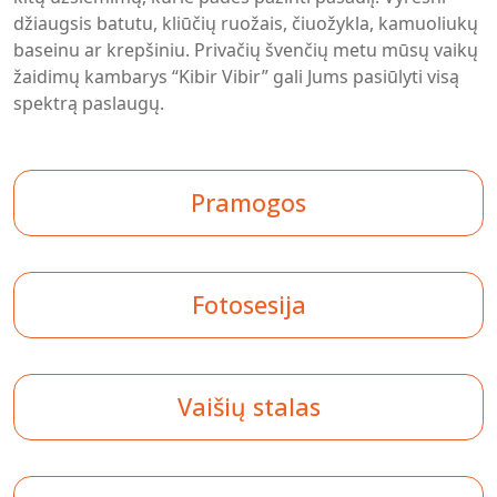
džiaugsis batutu, kliūčių ruožais, čiuožykla, kamuoliukų
baseinu ar krepšiniu. Privačių švenčių metu mūsų vaikų
žaidimų kambarys “Kibir Vibir” gali Jums pasiūlyti visą
spektrą paslaugų.
Pramogos
Fotosesija
Vaišių stalas