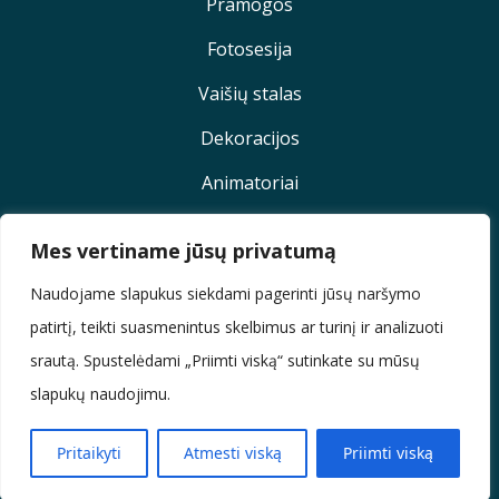
Pramogos
Fotosesija
Vaišių stalas
Dekoracijos
Animatoriai
Mes vertiname jūsų privatumą
Sekite mus
Naudojame slapukus siekdami pagerinti jūsų naršymo
patirtį, teikti suasmenintus skelbimus ar turinį ir analizuoti
srautą. Spustelėdami „Priimti viską“ sutinkate su mūsų
slapukų naudojimu.
Pritaikyti
Atmesti viską
Priimti viską