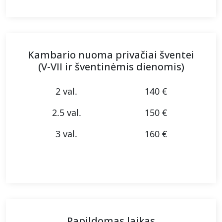
Kambario nuoma privačiai šventei
(V-VII ir šventinėmis dienomis)
2 val.
140 €
2.5 val.
150 €
3 val.
160 €
Papildomas laikas