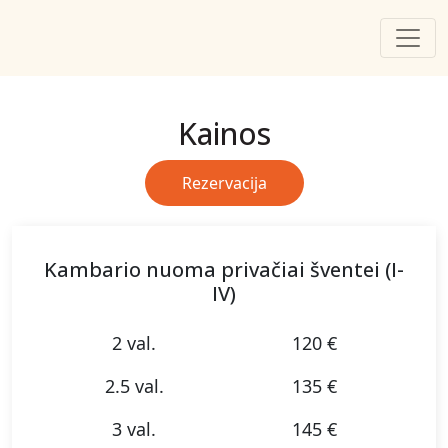
Kainos
Rezervacija
Kambario nuoma privačiai šventei (I-
IV)
2 val.
120 €
2.5 val.
135 €
3 val.
145 €