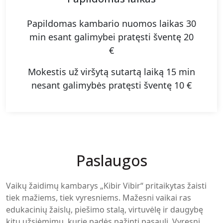
Papildomas kambario nuomos laikas 30
min esant galimybei pratęsti šventę 20
€
Mokestis už viršytą sutartą laiką 15 min
nesant galimybės pratęsti šventę 10 €
Paslaugos
Vaikų žaidimų kambarys „Kibir Vibir“ pritaikytas žaisti
tiek mažiems, tiek vyresniems. Mažesni vaikai ras
edukacinių žaislų, piešimo stalą, virtuvėlę ir daugybę
kitų užsiėmimų, kurie padės pažinti pasaulį. Vyresni